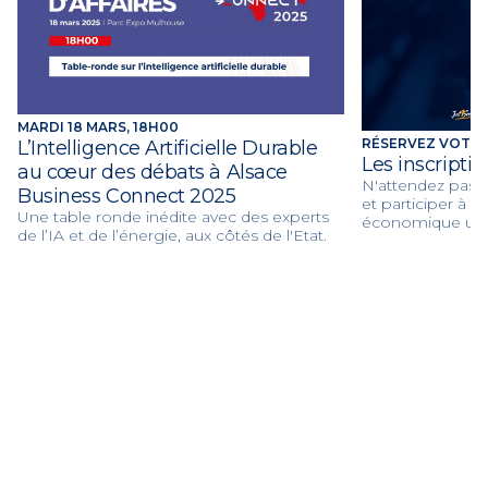
MARDI 18 MARS, 18H00
RÉSERVEZ VOTRE
L’Intelligence Artificielle Durable
Les inscriptio
au cœur des débats à Alsace
N'attendez pas 
Business Connect 2025
et participer à 
Une table ronde inédite avec des experts
économique uni
de l’IA et de l’énergie, aux côtés de l'Etat.
Ce n'est pas un s
un afterwork, ce 
réseaux, ce n'est
et gustative, c'e
!!
Vous ne trouver
acteurs économiq
services de l'éta
associations, 
mais une seule 
vous proposons 