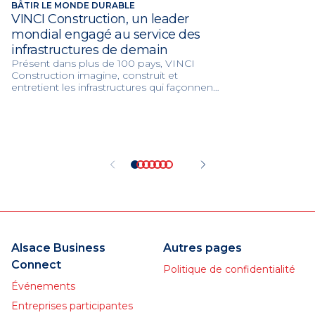
BÂTIR LE MONDE DURABLE
VINCI Construction, un leader
mondial engagé au service des
infrastructures de demain
Présent dans plus de 100 pays, VINCI
Construction imagine, construit et
entretient les infrastructures qui façonnent
les villes et les territoires de demain. Grâce
à son expertise mondiale et à ses 117 000
collaborateurs, le groupe réalise chaque
année plus de 75 000 projets au service de
la mobilité, de l’innovation et de la
transition environnementale.
Alsace Business
Autres pages
Connect
Politique de confidentialité
Événements
Entreprises participantes