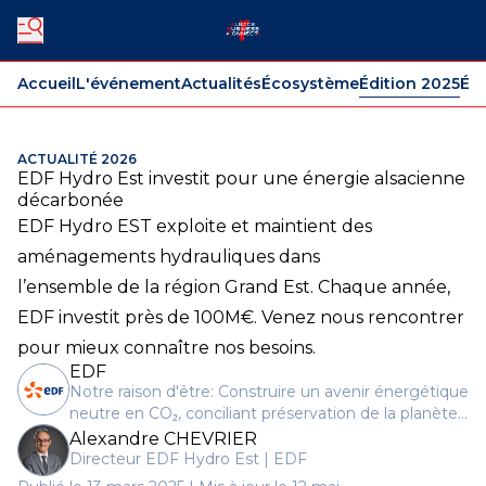
Accueil
L'événement
Actualités
Écosystème
Édition 2025
Édi
ACTUALITÉ 2026
EDF Hydro Est investit pour une énergie alsacienne
décarbonée
EDF Hydro EST exploite et maintient des
aménagements hydrauliques dans
l’ensemble de la région Grand Est. Chaque année,
EDF investit près de 100M€. Venez nous rencontrer
pour mieux connaître nos besoins.
EDF
Notre raison d'être: Construire un avenir énergétique
neutre en CO₂, conciliant préservation de la planète,
bien-être et développement, grâce à l'électricité et à
Alexandre CHEVRIER
des solutions et services innovants.
Directeur EDF Hydro Est | EDF