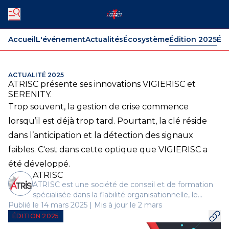
Accueil
L'événement
Actualités
Écosystème
Édition 2025
Édi
ACTUALITÉ 2025
ATRISC présente ses innovations VIGIERISC et
SERENITY.
Trop souvent, la gestion de crise commence
lorsqu’il est déjà trop tard. Pourtant, la clé réside
dans l’anticipation et la détection des signaux
faibles. C'est dans cette optique que VIGIERISC a
été développé.
ATRISC
ATRISC est une société de conseil et de formation
spécialisée dans la fiabilité organisationnelle, le
Publié le 14 mars 2025 | Mis à jour le 2 mars
management des risques et la gestion de crise.
ÉDITION 2025