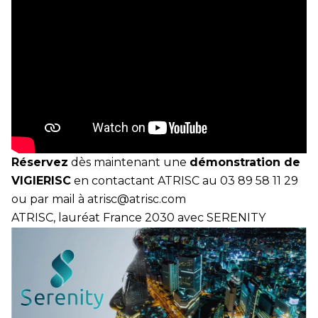
Réservez
dès maintenant une
démonstration de
VIGIERISC
en contactant
ATRISC
au 03 89 58 11 29
ou par mail à
atrisc@atrisc.com
ATRISC, lauréat France 2030 avec SERENITY