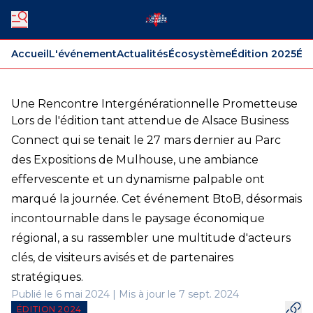
Accueil
L'événement
Actualités
Écosystème
Édition 2025
Édi
Une Rencontre Intergénérationnelle Prometteuse
Lors de l'édition tant attendue de Alsace Business
Connect qui se tenait le 27 mars dernier au Parc
des Expositions de Mulhouse, une ambiance
effervescente et un dynamisme palpable ont
marqué la journée. Cet événement BtoB, désormais
incontournable dans le paysage économique
régional, a su rassembler une multitude d'acteurs
clés, de visiteurs avisés et de partenaires
stratégiques.
Publié le 6 mai 2024 | Mis à jour le 7 sept. 2024
ÉDITION 2024