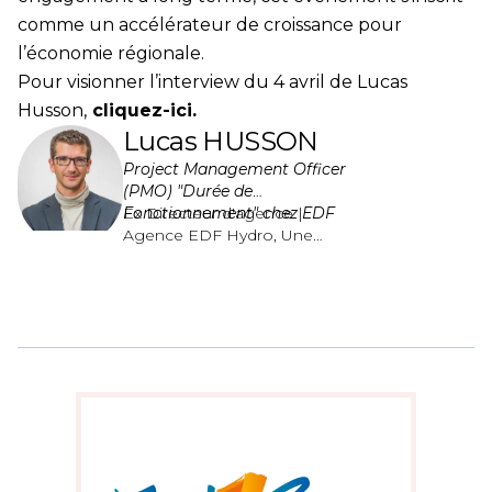
comme un accélérateur de croissance pour
l’économie régionale.
Pour visionner l’interview du 4 avril de Lucas
Husson,
cliquez-ici.
Lucas HUSSON
Project Management Officer
(PMO) "Durée de
Fonctionnement" chez EDF
Ex Directeur d'agence |
Agence EDF Hydro, Une
Rivière, un territoire - Vallée
du Rhin