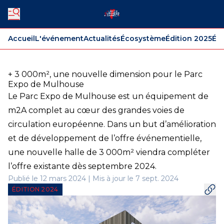
Accueil
L'événement
Actualités
Écosystème
Édition 2025
Édi
+ 3 000m², une nouvelle dimension pour le Parc
Expo de Mulhouse
Le Parc Expo de Mulhouse est un équipement de
m2A complet au cœur des grandes voies de
circulation européenne. Dans un but d’amélioration
et de développement de l’offre événementielle,
une nouvelle halle de 3 000m² viendra compléter
l’offre existante dès septembre 2024.
Publié le 12 mars 2024 | Mis à jour le 7 sept. 2024
ÉDITION 2024