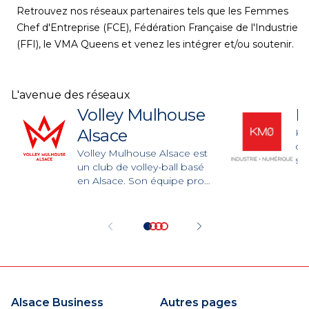
Retrouvez nos réseaux partenaires tels que les Femmes
Chef d'Entreprise (FCE), Fédération Française de l'Industrie
(FFI), le VMA Queens et venez les intégrer et/ou soutenir.
L'avenue des réseaux
Volley Mulhouse
K
Alsace
KM
d'
Volley Mulhouse Alsace est
se
un club de volley-ball basé
de 
en Alsace. Son équipe pro
EP
féminine évolue en ligue A
de
depuis 1992.
gr
év
in
BY
EN
ind
de
Alsace Business
Autres pages