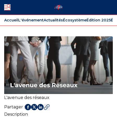
Accueil
L'événement
Actualités
Écosystème
Édition 2025
Édi
L'avenue des réseaux
Partager
:
Description