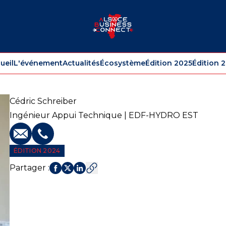
ueil
L'événement
Actualités
Écosystème
Édition 2025
Édition 
Cédric
Schreiber
Ingénieur Appui Technique | EDF-HYDRO EST
E-mail
Téléphone
ÉDITION 2024
Partager
: