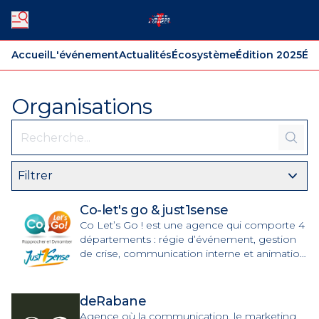
Accueil
L'événement
Actualités
Écosystème
Édition 2025
Édi
Organisations
Filtrer
Co-let's go & just1sense
Co Let’s Go ! est une agence qui comporte 4
départements : régie d’événement, gestion
de crise, communication interne et animation
de réseau
deRabane
Agence où la communication, le marketing