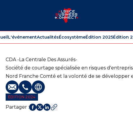
ueil
L'événement
Actualités
Écosystème
Édition 2025
Édition 
CDA -La Centrale Des Assurés-
Société de courtage spécialisée en risques d'entrepris
Nord Franche Comté et la volonté de se développer e
E-mail
Téléphone
Site web
ÉDITION 2024
Partager
: