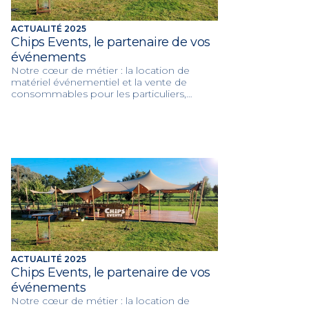
ACTUALITÉ 2025
Chips Events, le partenaire de vos
événements
Notre cœur de métier : la location de
matériel événementiel et la vente de
consommables pour les particuliers,
associations, professionnels et collectivités.
Avec plus de 800 références en vente et
en location, nous proposons du matériel
varié et de qualité, adaptées à toutes les
occasions : inaugurations, anniversaires,
journées portes ouvertes, réceptions,
mariages, salons professionnels….
ACTUALITÉ 2025
Chips Events, le partenaire de vos
événements
Notre cœur de métier : la location de