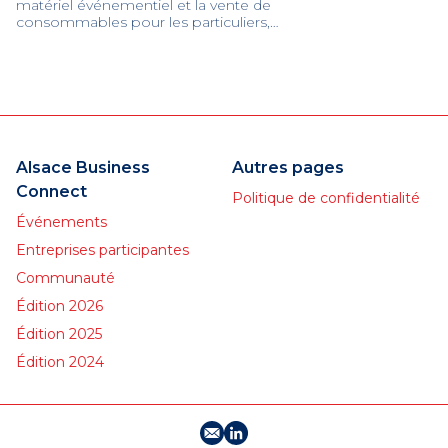
matériel événementiel et la vente de
consommables pour les particuliers,
associations, professionnels et collectivités.
Avec plus de 800 références en vente et
en location, nous proposons du matériel
varié et de qualité, adaptées à toutes les
occasions : inaugurations, anniversaires,
journées portes ouvertes, réceptions,
mariages, salons professionnels….
Alsace Business
Autres pages
Connect
Politique de confidentialité
Événements
Entreprises participantes
Communauté
Édition 2026
Édition 2025
Édition 2024
E-mail
Profil LinkedIn