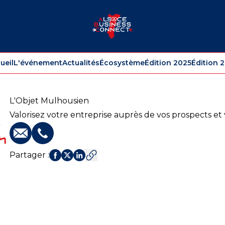
ueil
L'événement
Actualités
Écosystème
Édition 2025
Édition 
L'Objet Mulhousien
Valorisez votre entreprise auprès de vos prospects et v
E-mail
Téléphone
Partager
: