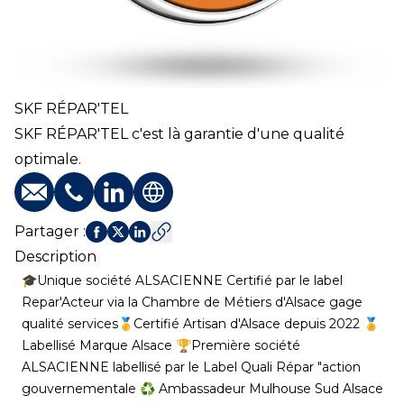
SKF RÉPAR'TEL
SKF RÉPAR'TEL c'est là garantie d'une qualité
optimale.
E-mail
Téléphone
Profil LinkedIn
Site web
Partager
:
Description
🎓Unique société ALSACIENNE Certifié par le label
Repar'Acteur via la Chambre de Métiers d'Alsace gage
qualité services🥇Certifié Artisan d'Alsace depuis 2022 🏅
Labellisé Marque Alsace 🏆Première société
ALSACIENNE labellisé par le Label Quali Répar "action
gouvernementale ♻️ Ambassadeur Mulhouse Sud Alsace