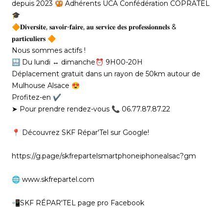
depuis 2023 🥨 Adhérents UCA Confédération COPRATEL
🎓
🔶️𝐃𝐢𝐯𝐞𝐫𝐬𝐢𝐭𝐞, 𝐬𝐚𝐯𝐨𝐢𝐫-𝐟𝐚𝐢𝐫𝐞, 𝐚𝐮 𝐬𝐞𝐫𝐯𝐢𝐜𝐞 𝐝𝐞𝐬 𝐩𝐫𝐨𝐟𝐞𝐬𝐬𝐢𝐨𝐧𝐧𝐞𝐥𝐬 &
𝐩𝐚𝐫𝐭𝐢𝐜𝐮𝐥𝐢𝐞𝐫𝐬 🔶️
Nous sommes actifs !
🔛 Du lundi ↔️ dimanche⏰ 9H00-20H
Déplacement gratuit dans un rayon de 50km autour de
Mulhouse Alsace 😍
Profitez-en ✔︎
➤ Pour prendre rendez-vous 📞 06.77.87.87.22
📍 Découvrez SKF Répar'Tel sur Google!
https://g.page/skfrepartelsmartphoneiphonealsac?gm
🌐
www.skfrepartel.com
📲SKF RÉPAR'TEL page pro Facebook