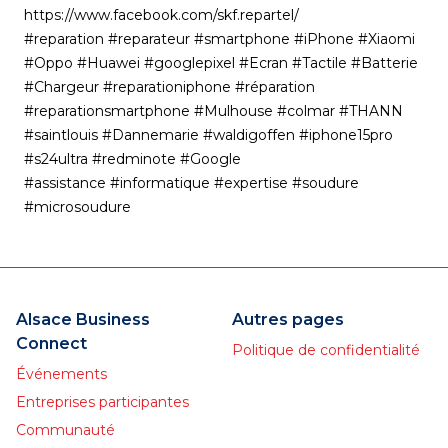
https://www.facebook.com/skf.repartel/
#reparation
#reparateur #smartphone #iPhone #Xiaomi
#Oppo #Huawei #googlepixel #Ecran #Tactile #Batterie
#Chargeur #reparationiphone #réparation
#reparationsmartphone #Mulhouse #colmar #THANN
#saintlouis #Dannemarie #waldigoffen #iphone15pro
#s24ultra #redminote #Google
#assistance #informatique #expertise #soudure
#microsoudure
Alsace Business
Autres pages
Connect
Politique de confidentialité
Événements
Entreprises participantes
Communauté