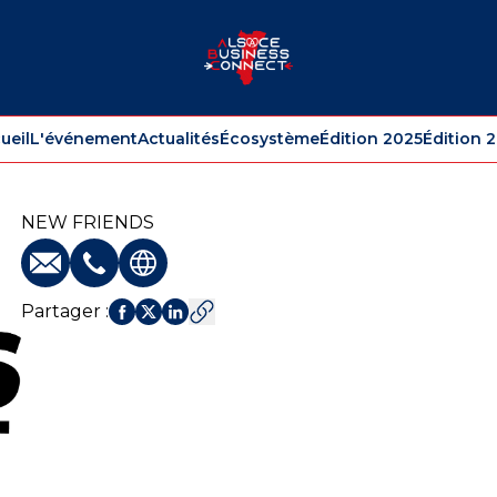
ueil
L'événement
Actualités
Écosystème
Édition 2025
Édition 
NEW FRIENDS
E-mail
Téléphone
Site web
Partager
: