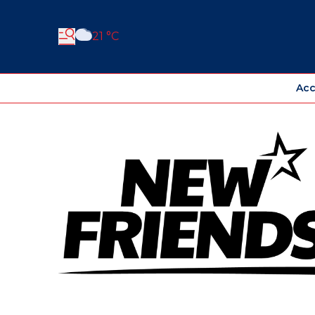
21 °C
Acc