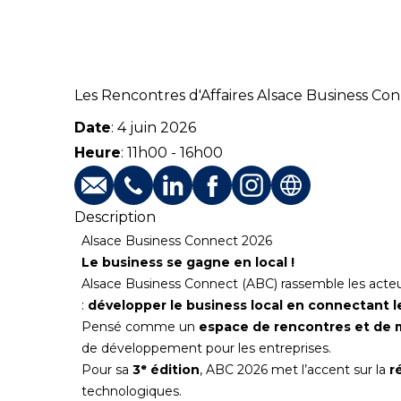
Les Rencontres d'Affaires Alsace Business Co
Date
:
4 juin 2026
Heure
:
11h00
-
16h00
E-mail
Téléphone
Profil LinkedIn
Profil Facebook
Profil Instagram
Site web
Description
Alsace Business Connect 2026
Le business se gagne en local !
Alsace Business Connect (ABC) rassemble les acteur
:
développer le business local en connectant l
Pensé comme un
espace de rencontres et de m
de développement pour les entreprises.
Pour sa
3ᵉ édition
, ABC 2026 met l’accent sur la
r
technologiques.