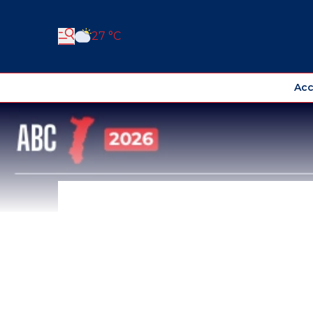
27 °C
Acc